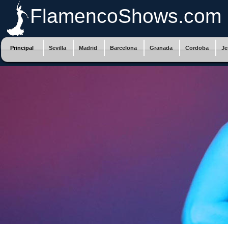
FlamencoShows.com
Principal
Sevilla
Madrid
Barcelona
Granada
Cordoba
Je