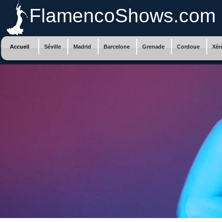
FlamencoShows.com
Accueil
Séville
Madrid
Barcelone
Grenade
Cordoue
Xér